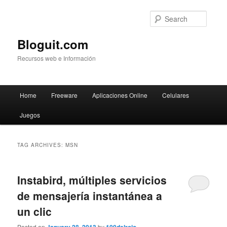
Searc
Bloguit.com
Recursos web e Información
Main
Home
Freeware
Aplicaciones Online
Celulares
Skip
Skip
menu
Juegos
to
to
primary
secondary
TAG ARCHIVES:
MSN
content
content
Instabird, múltiples servicios
de mensajería instantánea a
un clic
Posted on
by