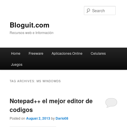
Searc
Bloguit.com
Recursos web e Información
Main
Home
Freeware
Aplicaciones Online
Celulares
Skip
Skip
menu
Juegos
to
to
primary
secondary
TAG ARCHIVES:
MS WINDOWDS
content
content
Notepad++ el mejor editor de
codigos
Posted on
August 2, 2013
by
Dario08