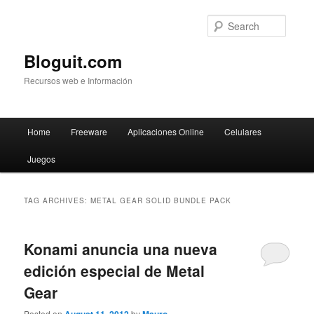
Searc
Bloguit.com
Recursos web e Información
Main
Home
Freeware
Aplicaciones Online
Celulares
Skip
Skip
menu
Juegos
to
to
primary
secondary
TAG ARCHIVES:
METAL GEAR SOLID BUNDLE PACK
content
content
Konami anuncia una nueva
edición especial de Metal
Gear
Posted on
by