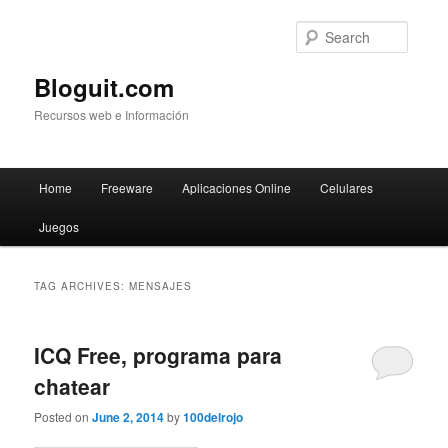
Searc
Bloguit.com
Recursos web e Información
Main
Home
Freeware
Aplicaciones Online
Celulares
Skip
Skip
menu
Juegos
to
to
primary
secondary
TAG ARCHIVES:
MENSAJES
content
content
ICQ Free, programa para
chatear
Posted on
June 2, 2014
by
100delrojo