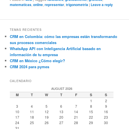
matematicas
,
online
,
representar
,
trigonometria
|
Leave a reply
TEMAS RECIENTES
CRM en Colombia: cómo las empresas están transformando
sus procesos comerciales
WhatsApp API con Inteligencia Artificial basado en
información de tu empresa
CRM en México ¿Cómo elegir?
CRM 2024 para pymes
CALENDARIO
AUGUST 2026
M
T
W
T
F
S
S
1
2
3
4
5
6
7
8
9
10
11
12
13
14
15
16
17
18
19
20
21
22
23
24
25
26
27
28
29
30
31