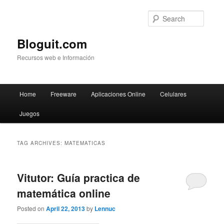
Searc
Bloguit.com
Recursos web e Información
Main
Home
Freeware
Aplicaciones Online
Celulares
Skip
Skip
menu
Juegos
to
to
primary
secondary
TAG ARCHIVES:
MATEMATICAS
content
content
Vitutor: Guía practica de
matemática online
Posted on
April 22, 2013
by
Lennuc