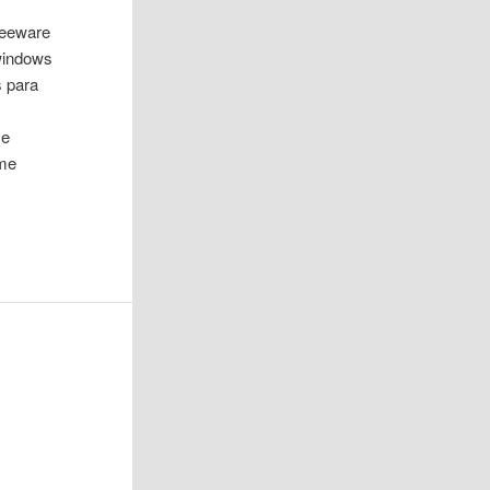
reeware
windows
s para
se
rme