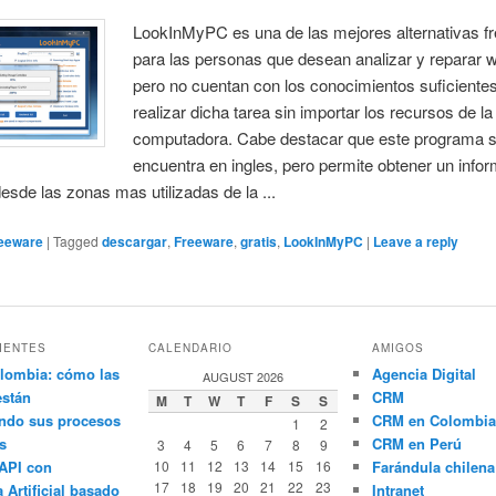
LookInMyPC es una de las mejores alternativas f
para las personas que desean analizar y reparar 
pero no cuentan con los conocimientos suficiente
realizar dicha tarea sin importar los recursos de la
computadora. Cabe destacar que este programa 
encuentra en ingles, pero permite obtener un info
desde las zonas mas utilizadas de la ...
eeware
|
Tagged
descargar
,
Freeware
,
gratis
,
LookInMyPC
|
Leave a reply
IENTES
CALENDARIO
AMIGOS
lombia: cómo las
Agencia Digital
AUGUST 2026
están
CRM
M
T
W
T
F
S
S
ndo sus procesos
CRM en Colombia
1
2
s
CRM en Perú
3
4
5
6
7
8
9
API con
10
11
12
13
14
15
16
Farándula chilena
17
18
19
20
21
22
23
a Artificial basado
Intranet