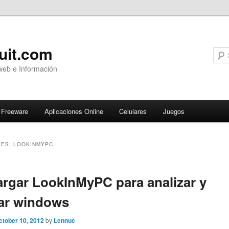
uit.com
web e Información
Freeware
Aplicaciones Online
Celulares
Juegos
VES:
LOOKINMYPC
ary
rgar LookInMyPC para analizar y
ar windows
ctober 10, 2012
by
Lennuc