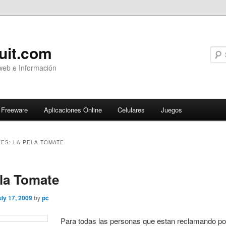
uit.com
web e Información
Freeware
Aplicaciones Online
Celulares
Juegos
VES:
LA PELA TOMATE
ary
la Tomate
uly 17, 2009
by
pc
Para todas las personas que estan reclamando p