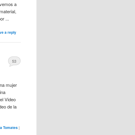
olvemos a
material,
r ...
ve a reply
53
na mujer
ina
 el Video
deo de la
ela Tomates
|