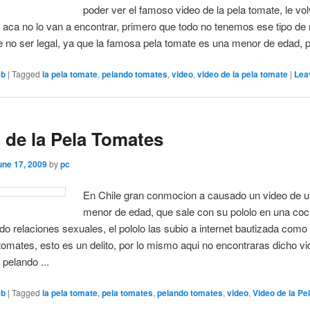
poder ver el famoso video de la pela tomate, le v
e aca no lo van a encontrar, primero que todo no tenemos ese tipo de 
no ser legal, ya que la famosa pela tomate es una menor de edad, po
eb
|
Tagged
la pela tomate
,
pelando tomates
,
video
,
video de la pela tomate
|
Lea
 de la Pela Tomates
une 17, 2009
by
pc
En Chile gran conmocion a causado un video de u
menor de edad, que sale con su pololo en una coc
o relaciones sexuales, el pololo las subio a internet bautizada como
 tomates, esto es un delito, por lo mismo aqui no encontraras dicho vi
pelando ...
eb
|
Tagged
la pela tomate
,
pela tomates
,
pelando tomates
,
video
,
Video de la P