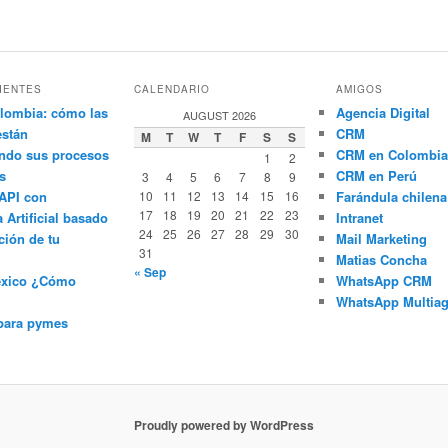
IENTES
CALENDARIO
AMIGOS
lombia: cómo las
Agencia Digital
AUGUST 2026
están
CRM
M
T
W
T
F
S
S
ndo sus procesos
CRM en Colombia
1
2
s
CRM en Perú
3
4
5
6
7
8
9
API con
10
11
12
13
14
15
16
Farándula chilena
17
18
19
20
21
22
23
a Artificial basado
Intranet
24
25
26
27
28
29
30
ción de tu
Mail Marketing
31
Matias Concha
« Sep
éxico ¿Cómo
WhatsApp CRM
WhatsApp Multiag
para pymes
Proudly powered by WordPress