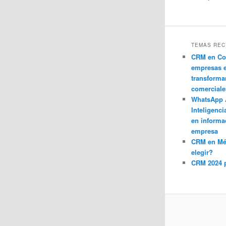
TEMAS REC
CRM en Co
empresas 
transforma
comerciale
WhatsApp 
Inteligenci
en informa
empresa
CRM en M
elegir?
CRM 2024 