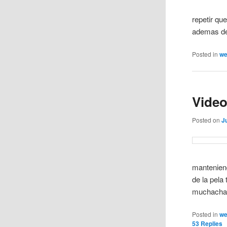
repetir qu
ademas de 
Posted in
w
Video
Posted on
J
manteniend
de la pela
muchacha 
Posted in
w
53
Replies