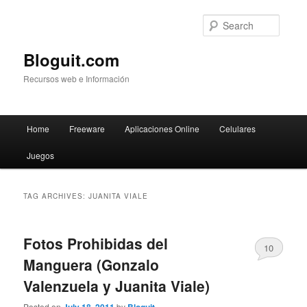
Searc
Bloguit.com
Recursos web e Información
Main
Home
Freeware
Aplicaciones Online
Celulares
Skip
Skip
menu
Juegos
to
to
primary
secondary
TAG ARCHIVES:
JUANITA VIALE
content
content
Fotos Prohibidas del
10
Manguera (Gonzalo
Valenzuela y Juanita Viale)
Posted on
by