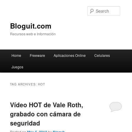
Searc
Bloguit.com
Recursos web e Información
Main
Home
Freeware
Aplicaciones Online
Celulares
Skip
Skip
menu
Juegos
to
to
primary
secondary
TAG ARCHIVES:
HOT
content
content
Vídeo HOT de Vale Roth,
grabado con cámara de
seguridad
Posted on
by