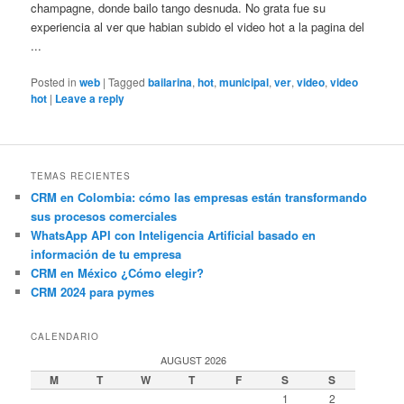
champagne, donde bailo tango desnuda. No grata fue su
experiencia al ver que habian subido el video hot a la pagina del
...
Posted in
web
|
Tagged
bailarina
,
hot
,
municipal
,
ver
,
video
,
video
hot
|
Leave a reply
TEMAS RECIENTES
CRM en Colombia: cómo las empresas están transformando
sus procesos comerciales
WhatsApp API con Inteligencia Artificial basado en
información de tu empresa
CRM en México ¿Cómo elegir?
CRM 2024 para pymes
CALENDARIO
AUGUST 2026
M
T
W
T
F
S
S
1
2