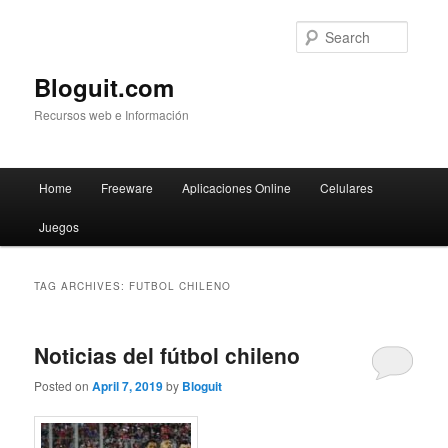
Searc
Bloguit.com
Recursos web e Información
Main
Home
Freeware
Aplicaciones Online
Celulares
Skip
Skip
menu
Juegos
to
to
primary
secondary
TAG ARCHIVES:
FUTBOL CHILENO
content
content
Noticias del fútbol chileno
Posted on
April 7, 2019
by
Bloguit