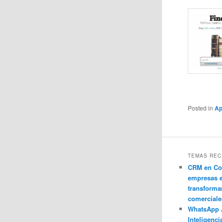
Posted in
Ap
TEMAS REC
CRM en Co
empresas 
transforma
comerciale
WhatsApp 
Inteligenci