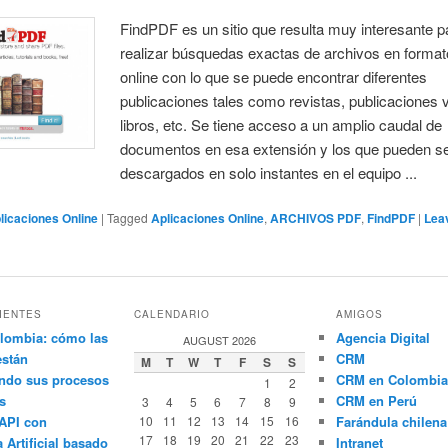
FindPDF es un sitio que resulta muy interesante p
realizar búsquedas exactas de archivos en forma
online con lo que se puede encontrar diferentes
publicaciones tales como revistas, publicaciones v
libros, etc. Se tiene acceso a un amplio caudal de
documentos en esa extensión y los que pueden s
descargados en solo instantes en el equipo ...
licaciones Online
|
Tagged
Aplicaciones Online
,
ARCHIVOS PDF
,
FindPDF
|
Lea
IENTES
CALENDARIO
AMIGOS
lombia: cómo las
Agencia Digital
AUGUST 2026
están
CRM
M
T
W
T
F
S
S
ndo sus procesos
CRM en Colombia
1
2
s
CRM en Perú
3
4
5
6
7
8
9
API con
10
11
12
13
14
15
16
Farándula chilena
17
18
19
20
21
22
23
a Artificial basado
Intranet