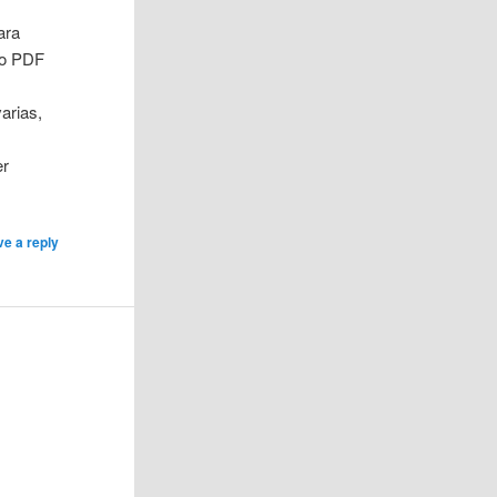
ara
to PDF
arias,
er
ve a reply