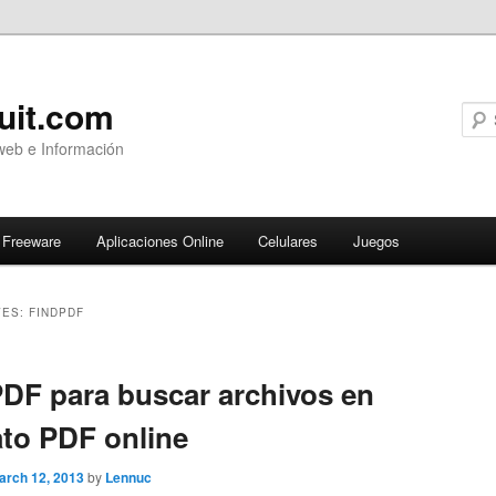
uit.com
web e Información
Freeware
Aplicaciones Online
Celulares
Juegos
VES:
FINDPDF
ary
DF para buscar archivos en
to PDF online
arch 12, 2013
by
Lennuc