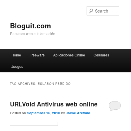
Searc
Bloguit.com
Recursos web e Información
Main
Home
Freeware
Aplicaciones Online
Celulares
Skip
Skip
menu
Juegos
to
to
primary
secondary
TAG ARCHIVES:
ESLABON PERDIDO
content
content
URLVoid Antivirus web online
Posted on
September 16, 2010
by
Jaime Arevalo