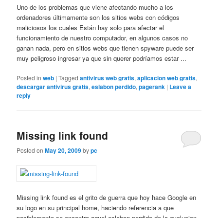
Uno de los problemas que viene afectando mucho a los
ordenadores últimamente son los sitios webs con códigos
maliciosos los cuales Están hay solo para afectar el
funcionamiento de nuestro computador, en algunos casos no
ganan nada, pero en sitios webs que tienen spyware puede ser
muy peligroso ingresar ya que sin querer podríamos estar ...
Posted in
web
|
Tagged
antivirus web gratis
,
aplicacion web gratis
,
descargar antivirus gratis
,
eslabon perdido
,
pagerank
|
Leave a
reply
Missing link found
Posted on
May 20, 2009
by
pc
Missing link found es el grito de guerra que hoy hace Google en
su logo en su principal home, haciendo referencia a que
posiblemente se encontro aquel eslabon perdido de la evolucion