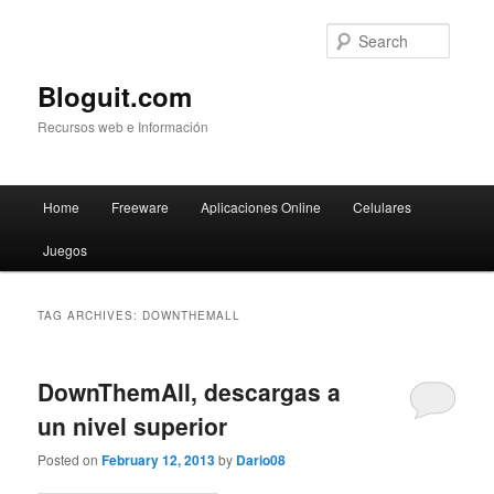
Searc
Bloguit.com
Recursos web e Información
Main
Home
Freeware
Aplicaciones Online
Celulares
Skip
Skip
menu
Juegos
to
to
primary
secondary
TAG ARCHIVES:
DOWNTHEMALL
content
content
DownThemAll, descargas a
un nivel superior
Posted on
February 12, 2013
by
Dario08