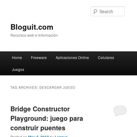
Searc
Bloguit.com
Recursos web e Información
Main
Home
Freeware
Aplicaciones Online
Celulares
Skip
Skip
menu
Juegos
to
to
primary
secondary
TAG ARCHIVES:
DESCARGAR JUEGO
content
content
Bridge Constructor
Playground: juego para
construir puentes
Posted on
by