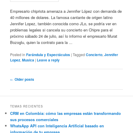
Empresario chipriota amenaza a Jennifer López con demanda de
40 millones de dolares. La famosa cantante de origen latino
Jennifer Lopez, también conocida como JLo, se podría ver en
problemas legales si cancela su concierto en Chipre para el
próximo sábado 24 de julio, así lo informo el empresario Murat
Bozoglu, quien la contrato para la ...
Posted in
Farándula y Espectáculos
|
Tagged
Concierto
,
Jennifer
Lopez
,
Musica
|
Leave a reply
Post
←
Older posts
navigation
TEMAS RECIENTES
CRM en Colombia: cómo las empresas están transformando
sus procesos comerciales
WhatsApp API con Inteligencia Artificial basado en
información de tu empresa