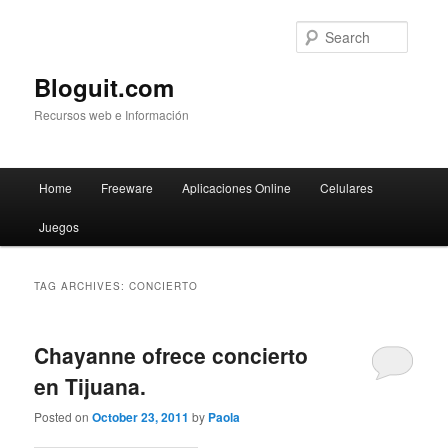
Searc
Bloguit.com
Recursos web e Información
Main
Home
Freeware
Aplicaciones Online
Celulares
Skip
Skip
menu
Juegos
to
to
primary
secondary
TAG ARCHIVES:
CONCIERTO
content
content
Chayanne ofrece concierto
en Tijuana.
Posted on
October 23, 2011
by
Paola