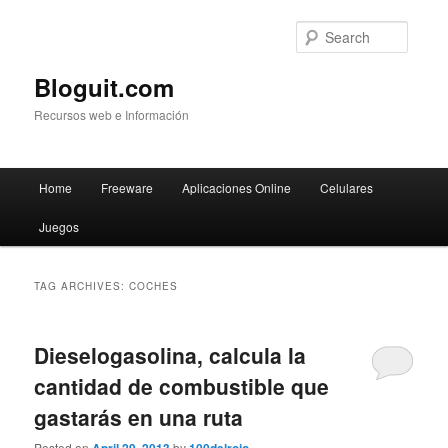
Searc
Bloguit.com
Recursos web e Información
Main
Home
Freeware
Aplicaciones Online
Celulares
Skip
Skip
menu
Juegos
to
to
primary
secondary
TAG ARCHIVES:
COCHES
content
content
Dieselogasolina, calcula la
cantidad de combustible que
gastarás en una ruta
Posted on
by