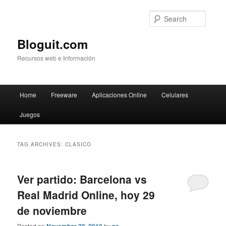
Searc
Bloguit.com
Recursos web e Información
Main
Home
Freeware
Aplicaciones Online
Celulares
Skip
Skip
menu
Juegos
to
to
primary
secondary
TAG ARCHIVES:
CLASICO
content
content
Ver partido: Barcelona vs
Real Madrid Online, hoy 29
de noviembre
Posted on
by