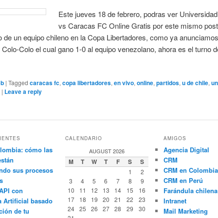
Este jueves 18 de febrero, podras ver Universidad
vs Caracas FC Online Gratis por este mismo post
do de un equipo chileno en la Copa Libertadores, como ya anunciamos
e Colo-Colo el cual gano 1-0 al equipo venezolano, ahora es el turno d
eb
|
Tagged
caracas fc
,
copa libertadores
,
en vivo
,
online
,
partidos
,
u de chile
,
un
r
|
Leave a reply
IENTES
CALENDARIO
AMIGOS
lombia: cómo las
Agencia Digital
AUGUST 2026
están
CRM
M
T
W
T
F
S
S
ndo sus procesos
CRM en Colombia
1
2
s
CRM en Perú
3
4
5
6
7
8
9
API con
10
11
12
13
14
15
16
Farándula chilena
17
18
19
20
21
22
23
a Artificial basado
Intranet
24
25
26
27
28
29
30
ción de tu
Mail Marketing
31