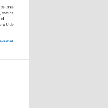
 de Chile
, este es
 el
e la U de
iversidad