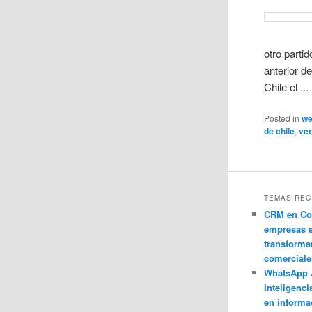
otro parti
anterior d
Chile el ...
Posted in
w
de chile
,
ve
TEMAS REC
CRM en Co
empresas 
transforma
comerciale
WhatsApp 
Inteligenci
en informa