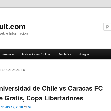
uit.com
web e Información
Freeware
Aplicaciones Online
Celulares
Juegos
VES:
CARACAS FC
ary
niversidad de Chile vs Caracas FC
e Gratis, Copa Libertadores
ebruary 17, 2010
by
pc