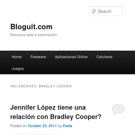
Searc
Bloguit.com
Recursos web e Información
Main
Home
Freeware
Aplicaciones Online
Celulares
Skip
Skip
menu
Juegos
to
to
primary
secondary
TAG ARCHIVES:
BRADLEY COOPER
content
content
Jennifer López tiene una
relación con Bradley Cooper?
Posted on
October 22, 2011
by
Paola