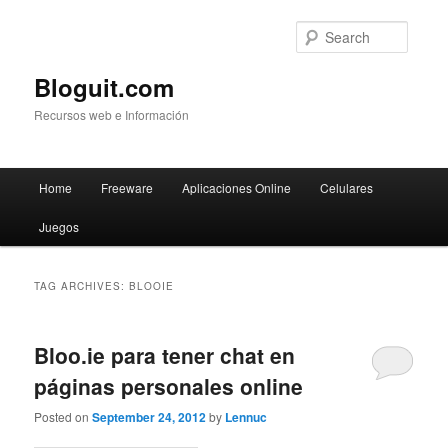
Searc
Bloguit.com
Recursos web e Información
Main
Home
Freeware
Aplicaciones Online
Celulares
Skip
Skip
menu
Juegos
to
to
primary
secondary
TAG ARCHIVES:
BLOOIE
content
content
Bloo.ie para tener chat en
páginas personales online
Posted on
September 24, 2012
by
Lennuc