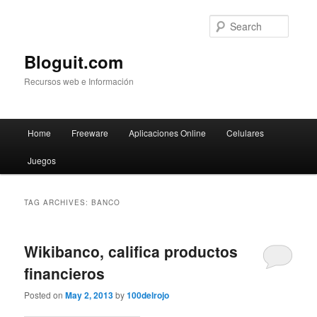
Searc
Bloguit.com
Recursos web e Información
Main
Home
Freeware
Aplicaciones Online
Celulares
Skip
Skip
menu
Juegos
to
to
primary
secondary
TAG ARCHIVES:
BANCO
content
content
Wikibanco, califica productos
financieros
Posted on
May 2, 2013
by
100delrojo