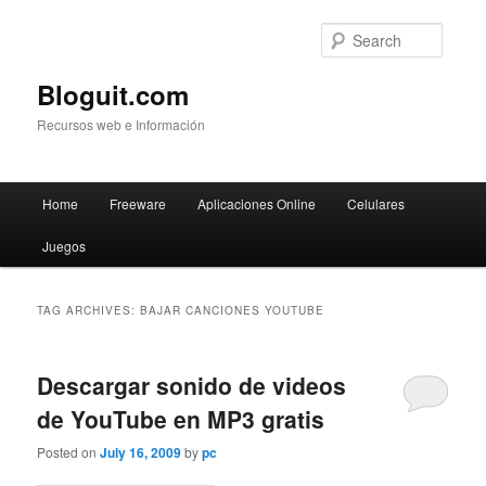
Searc
Bloguit.com
Recursos web e Información
Main
Home
Freeware
Aplicaciones Online
Celulares
Skip
Skip
menu
Juegos
to
to
primary
secondary
TAG ARCHIVES:
BAJAR CANCIONES YOUTUBE
content
content
Descargar sonido de videos
de YouTube en MP3 gratis
Posted on
July 16, 2009
by
pc