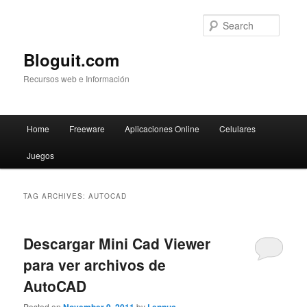
Searc
Bloguit.com
Recursos web e Información
Main
Home
Freeware
Aplicaciones Online
Celulares
Skip
Skip
menu
Juegos
to
to
primary
secondary
TAG ARCHIVES:
AUTOCAD
content
content
Descargar Mini Cad Viewer
para ver archivos de
AutoCAD
Posted on
by