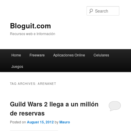
Searc
Bloguit.com
Recursos web e Información
Main
Home
Freeware
Aplicaciones Online
Celulares
Skip
Skip
menu
Juegos
to
to
primary
secondary
TAG ARCHIVES:
ARENANET
content
content
Guild Wars 2 llega a un millón
de reservas
Posted on
August 15, 2012
by
Mauro