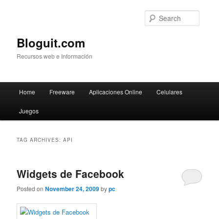
Searc
Bloguit.com
Recursos web e Información
Main
Home
Freeware
Aplicaciones Online
Celulares
Skip
Skip
menu
Juegos
to
to
primary
secondary
TAG ARCHIVES:
API
content
content
Widgets de Facebook
Posted on
November 24, 2009
by
pc