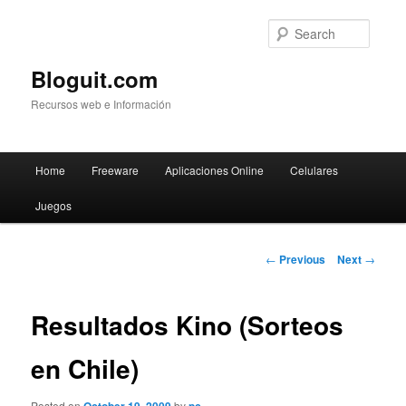
Searc
Bloguit.com
Recursos web e Información
Main
Home
Freeware
Aplicaciones Online
Celulares
Skip
menu
Juegos
to
primary
Post
←
Previous
Next
→
navigation
content
Resultados Kino (Sorteos
en Chile)
Posted on
by