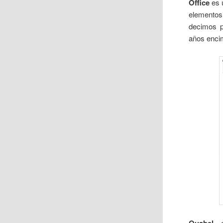
Office
es u
elementos
decimos p
años encim
,