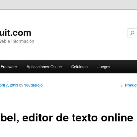
uit.com
web e Información
Freeware
Aplicaciones Online
Celulares
Juegos
Post
←
Previo
pril 7, 2013
by
100delrojo
navigati
el, editor de texto online