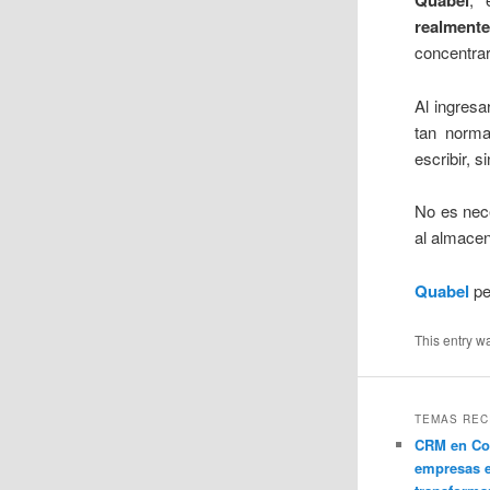
Quabel
realmente
concentrar
Al ingresa
tan norma
escribir, s
No es nec
al almacen
Quabel
pe
This entry w
TEMAS REC
CRM en Co
empresas 