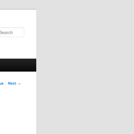
Search
us
Next
→
on