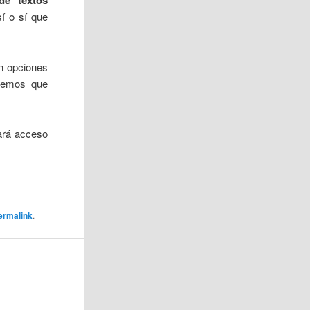
de textos
sí o sí que
en opciones
dremos que
ará acceso
ermalink
.