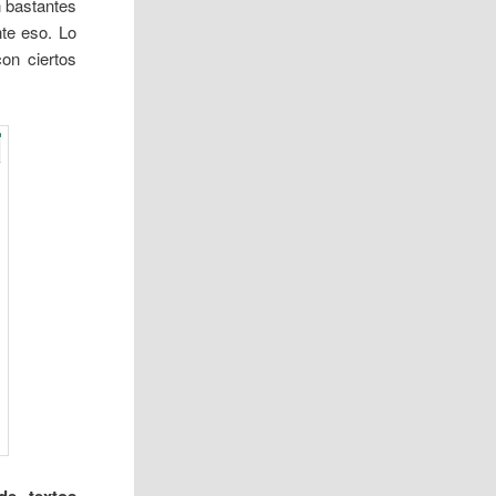
n bastantes
te eso. Lo
on ciertos