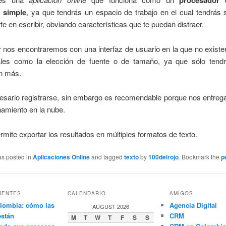
procesador 
 simple
, ya que tendrás un espacio de trabajo en el cual tendrás 
te en escribir, obviando características que te puedan distraer.
r nos encontraremos con una interfaz de usuario en la que no exist
les como la elección de fuente o de tamaño, ya que sólo ten
in más.
esario registrarse, sin embargo es recomendable porque nos entreg
amiento en la nube.
rmite exportar los resultados en múltiples formatos de texto.
as posted in
Aplicaciones Online
and tagged
texto
by
100delrojo
. Bookmark the
p
IENTES
CALENDARIO
AMIGOS
lombia: cómo las
Agencia Digital
AUGUST 2026
están
CRM
M
T
W
T
F
S
S