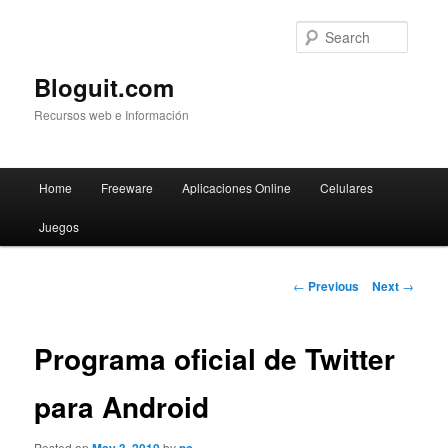
Searc
Bloguit.com
Recursos web e Información
Main
Home
Freeware
Aplicaciones Online
Celulares
Skip
menu
Juegos
to
primary
Post
←
Previous
Next
→
navigation
content
Programa oficial de Twitter
para Android
Posted on
by