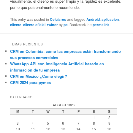
visualmente, el diseño es super limpio y la rapidez es excelente,
por lo que personalmente lo recomiendo.
This entry was posted in
Celulares
and tagged
Android
,
aplicacion
,
cliente
,
cliente oficial
,
twitter
by
pc
. Bookmark the
permalink
.
TEMAS RECIENTES
CRM en Colombia: cómo las empresas están transformando
sus procesos comerciales
WhatsApp API con Inteligencia Artificial basado en
información de tu empresa
CRM en México ¿Cómo elegir?
CRM 2024 para pymes
CALENDARIO
AUGUST 2026
M
T
W
T
F
S
S
1
2
3
4
5
6
7
8
9
10
11
12
13
14
15
16