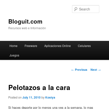
Searc
Bloguit.com
Recursos web e Información
Main
Home
Freeware
Aplicaciones Online
Celulares
Skip
menu
Juegos
to
primary
Post
←
Previous
Next
→
navigation
content
Pelotazos a la cara
Posted on
July 11, 2010
by
Kostya
Si haces deporte por lo menos una ves a la semana, lo mas