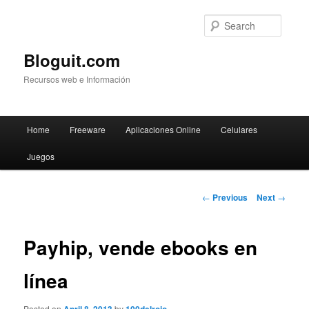
Searc
Bloguit.com
Recursos web e Información
Main
Home
Freeware
Aplicaciones Online
Celulares
Skip
menu
Juegos
to
primary
Post
←
Previous
Next
→
navigation
content
Payhip, vende ebooks en
línea
Posted on
by