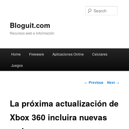
Searc
Bloguit.com
Recursos web e Información
Main
Home
Freeware
Aplicaciones Online
Celulares
Skip
menu
Juegos
to
primary
Post
←
Previous
Next
→
navigation
content
La próxima actualización de
Xbox 360 incluira nuevas