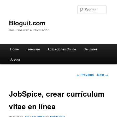
Searc
Bloguit.com
Recursos web e Información
Main
Home
Freeware
Aplicaciones Online
Celulares
Skip
menu
Juegos
to
primary
Post
←
Previous
Next
→
navigation
content
JobSpice, crear currículum
vitae en línea
Posted on
by