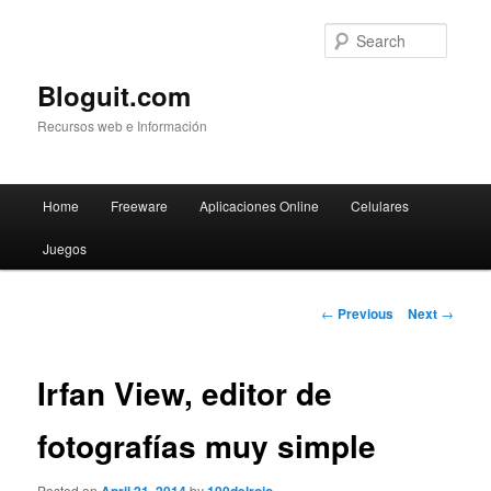
Searc
Bloguit.com
Recursos web e Información
Main
Home
Freeware
Aplicaciones Online
Celulares
Skip
menu
Juegos
to
primary
Post
←
Previous
Next
→
navigation
content
Irfan View, editor de
fotografías muy simple
Posted on
by