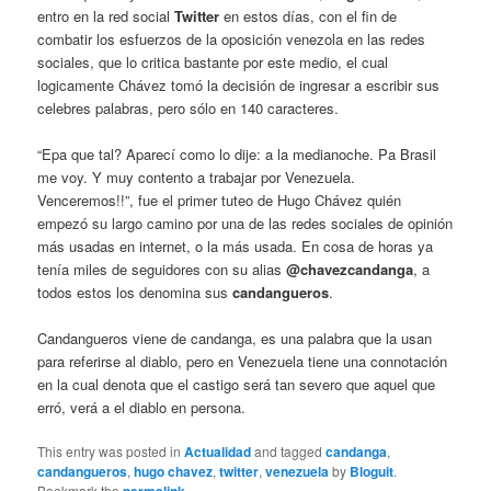
entro en la red social
Twitter
en estos días, con el fin de
combatir los esfuerzos de la oposición venezola en las redes
sociales, que lo critica bastante por este medio, el cual
logicamente Chávez tomó la decisión de ingresar a escribir sus
celebres palabras, pero sólo en 140 caracteres.
“Epa que tal? Aparecí como lo dije: a la medianoche. Pa Brasil
me voy. Y muy contento a trabajar por Venezuela.
Venceremos!!”, fue el primer tuteo de Hugo Chávez quién
empezó su largo camino por una de las redes sociales de opinión
más usadas en internet, o la más usada. En cosa de horas ya
tenía miles de seguidores con su alias
@chavezcandanga
, a
todos estos los denomina sus
candangueros
.
Candangueros viene de candanga, es una palabra que la usan
para referirse al diablo, pero en Venezuela tiene una connotación
en la cual denota que el castigo será tan severo que aquel que
erró, verá a el diablo en persona.
This entry was posted in
Actualidad
and tagged
candanga
,
candangueros
,
hugo chavez
,
twitter
,
venezuela
by
Bloguit
.
Bookmark the
permalink
.