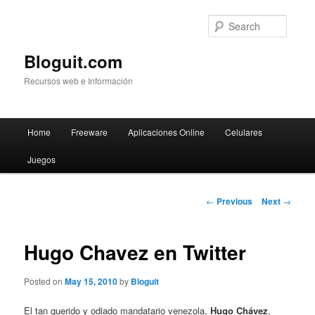
Searc
Bloguit.com
Recursos web e Información
Main
Home
Freeware
Aplicaciones Online
Celulares
Skip
menu
Juegos
to
primary
Post
←
Previous
Next
→
navigation
content
Hugo Chavez en Twitter
Posted on
May 15, 2010
by
Bloguit
El tan querido y odiado mandatario venezola,
Hugo Chávez
,