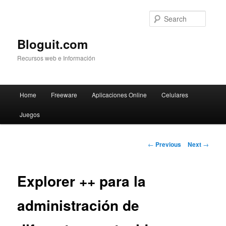
Searc
Bloguit.com
Recursos web e Información
Main
Home
Freeware
Aplicaciones Online
Celulares
Skip
menu
Juegos
to
primary
Post
←
Previous
Next
→
navigation
content
Explorer ++ para la
administración de