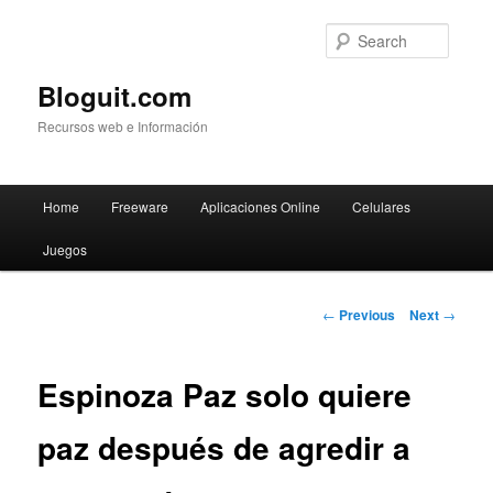
Searc
Bloguit.com
Recursos web e Información
Main
Home
Freeware
Aplicaciones Online
Celulares
Skip
menu
Juegos
to
primary
Post
←
Previous
Next
→
navigation
content
Espinoza Paz solo quiere
paz después de agredir a