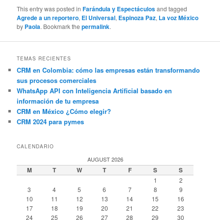
This entry was posted in
Farándula y Espectáculos
and tagged
Agrede a un reportero
,
El Universal
,
Espinoza Paz
,
La voz México
by
Paola
. Bookmark the
permalink
.
TEMAS RECIENTES
CRM en Colombia: cómo las empresas están transformando
sus procesos comerciales
WhatsApp API con Inteligencia Artificial basado en
información de tu empresa
CRM en México ¿Cómo elegir?
CRM 2024 para pymes
CALENDARIO
AUGUST 2026
M
T
W
T
F
S
S
1
2
3
4
5
6
7
8
9
10
11
12
13
14
15
16
17
18
19
20
21
22
23
24
25
26
27
28
29
30