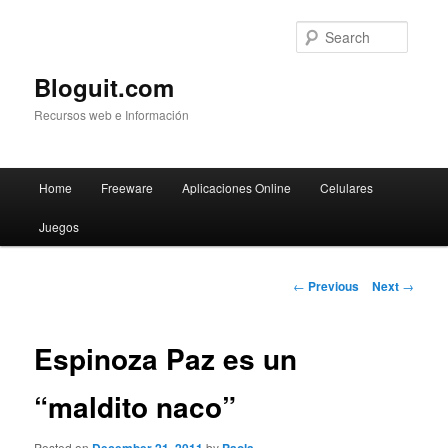
Searc
Bloguit.com
Recursos web e Información
Main
Home
Freeware
Aplicaciones Online
Celulares
Skip
menu
Juegos
to
primary
Post
←
Previous
Next
→
navigation
content
Espinoza Paz es un
“maldito naco”
Posted on
by