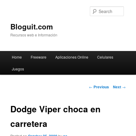
Searc
Bloguit.com
Recursos web e Información
Main
Home
Freeware
Aplicaciones Online
Celulares
Skip
menu
Juegos
to
primary
Post
←
Previous
Next
→
navigation
content
Dodge Viper choca en
carretera
Posted on
by