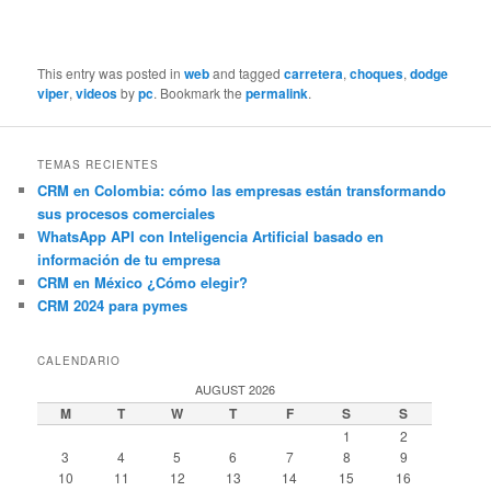
This entry was posted in
web
and tagged
carretera
,
choques
,
dodge
viper
,
videos
by
pc
. Bookmark the
permalink
.
TEMAS RECIENTES
CRM en Colombia: cómo las empresas están transformando
sus procesos comerciales
WhatsApp API con Inteligencia Artificial basado en
información de tu empresa
CRM en México ¿Cómo elegir?
CRM 2024 para pymes
CALENDARIO
AUGUST 2026
M
T
W
T
F
S
S
1
2
3
4
5
6
7
8
9
10
11
12
13
14
15
16