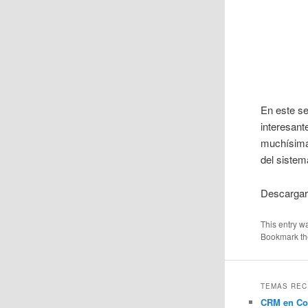
En este se
interesant
muchísimas
del sistem
Descarga
This entry w
Bookmark t
TEMAS REC
CRM en Co