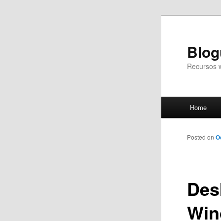
Blog
Recursos 
Main
Home
Skip
menu
to
Posted on
O
primary
Des
content
Win