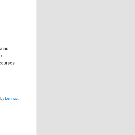
unas
e
recursos
by
Lennuc
.