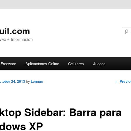
uit.com
web e Información
Freeware
Aplicaciones Online
Celulares
Juegos
Post
←
Previo
ctober 24, 2013
by
Lennuc
navigati
ktop Sidebar: Barra para
dows XP