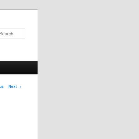
Search
us
Next
→
on