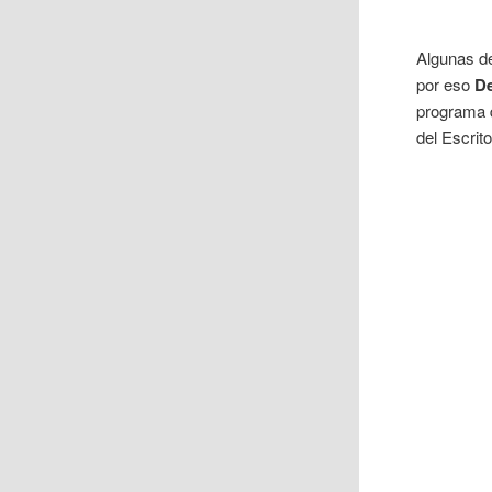
Algunas d
por eso
De
programa q
del Escrit