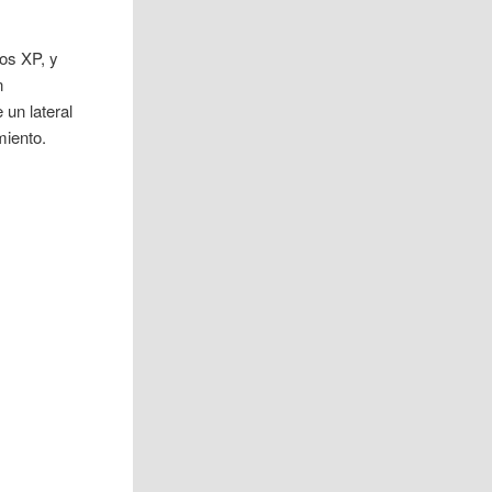
os XP, y
n
 un lateral
miento.