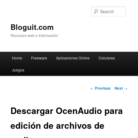
Searc
Bloguit.com
Recursos web e Información
Main
Home
Freeware
Aplicaciones Online
Celulares
Skip
menu
Juegos
to
primary
Post
←
Previous
Next
→
navigation
content
Descargar OcenAudio para
edición de archivos de