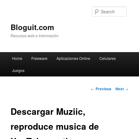
Searc
Bloguit.com
Recursos web e Información
Main
Home
Freeware
Aplicaciones Online
Celulares
Skip
menu
Juegos
to
primary
Post
←
Previous
Next
→
navigation
content
Descargar Muziic,
reproduce musica de