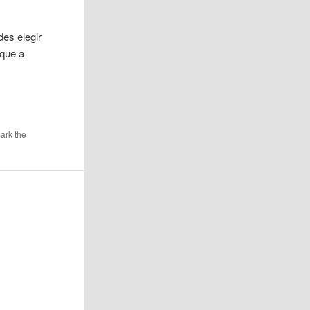
des elegir
 que a
ark the