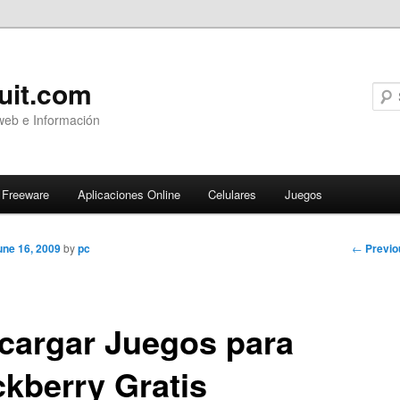
uit.com
web e Información
Freeware
Aplicaciones Online
Celulares
Juegos
Post
←
Previo
une 16, 2009
by
pc
navigati
cargar Juegos para
ckberry Gratis