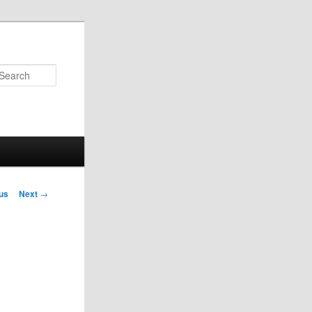
Search
us
Next
→
on