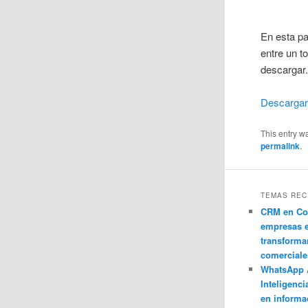
En esta pa
entre un t
descargar
Descargar
This entry w
permalink
.
TEMAS REC
CRM en Co
empresas 
transforma
comerciale
WhatsApp 
Inteligenci
en informa