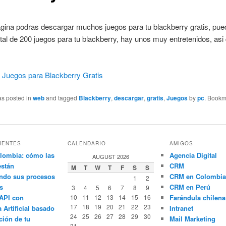
gina podras descargar muchos juegos para tu blackberry gratis, pue
otal de 200 juegos para tu blackberry, hay unos muy entretenidos, asi
.
 Juegos para Blackberry Gratis
as posted in
web
and tagged
Blackberry
,
descargar
,
gratis
,
Juegos
by
pc
. Bookm
IENTES
CALENDARIO
AMIGOS
lombia: cómo las
Agencia Digital
AUGUST 2026
están
CRM
M
T
W
T
F
S
S
ndo sus procesos
CRM en Colombia
1
2
s
CRM en Perú
3
4
5
6
7
8
9
API con
10
11
12
13
14
15
16
Farándula chilena
17
18
19
20
21
22
23
a Artificial basado
Intranet
24
25
26
27
28
29
30
ción de tu
Mail Marketing
31