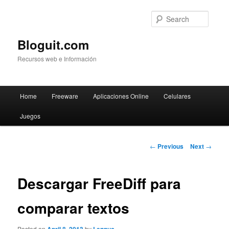
Searc
Bloguit.com
Recursos web e Información
Main
Home
Freeware
Aplicaciones Online
Celulares
Skip
menu
Juegos
to
primary
Post
←
Previous
Next
→
navigation
content
Descargar FreeDiff para
comparar textos
Posted on
by