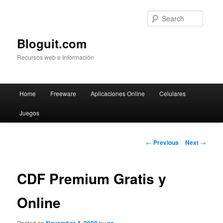
Searc
Bloguit.com
Recursos web e Información
Main
Home
Freeware
Aplicaciones Online
Celulares
Skip
menu
Juegos
to
primary
Post
←
Previous
Next
→
navigation
content
CDF Premium Gratis y
Online
Posted on
by