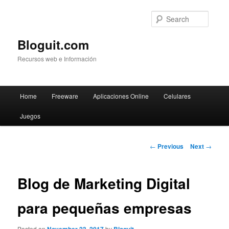
Searc
Bloguit.com
Recursos web e Información
Main
Home
Freeware
Aplicaciones Online
Celulares
Skip
menu
Juegos
to
primary
Post
←
Previous
Next
→
navigation
content
Blog de Marketing Digital
para pequeñas empresas
Posted on
by