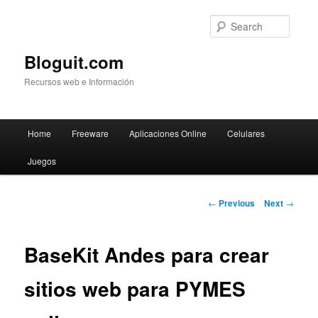
Searc
Bloguit.com
Recursos web e Información
Main
Home
Freeware
Aplicaciones Online
Celulares
Skip
menu
Juegos
to
primary
Post
←
Previous
Next
→
navigation
content
BaseKit Andes para crear
sitios web para PYMES