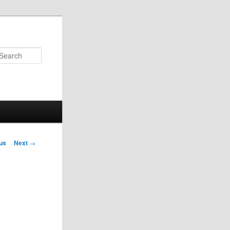
Search
us
Next
→
on