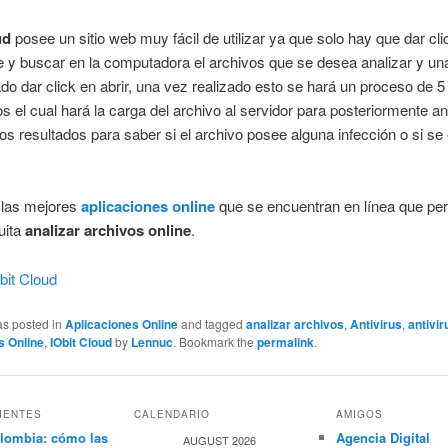
ud
posee un sitio web muy fácil de utilizar ya que solo hay que dar cli
e y buscar en la computadora el archivos que se desea analizar y un
do dar click en abrir, una vez realizado esto se hará un proceso de 
s el cual hará la carga del archivo al servidor para posteriormente an
los resultados para saber si el archivo posee alguna infección o si se
 las mejores
aplicaciones online
que se encuentran en línea que pe
uita
analizar archivos online
.
bit Cloud
as posted in
Aplicaciones Online
and tagged
analizar archivos
,
Antivirus
,
antivir
s Online
,
IObit Cloud
by
Lennuc
. Bookmark the
permalink
.
IENTES
CALENDARIO
AMIGOS
lombia: cómo las
Agencia Digital
AUGUST 2026