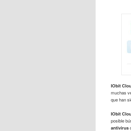
IObit Clo
muchas ve
que han si
IObit Clo
posible bú
antivirus