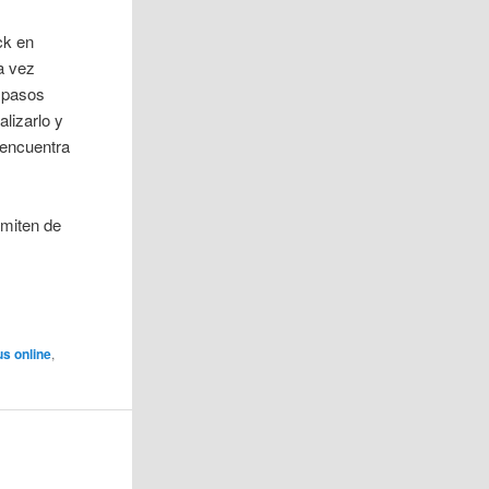
ck en
a vez
5 pasos
alizarlo y
 encuentra
rmiten de
us online
,