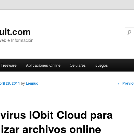
uit.com
web e Información
Freeware
Aplicaciones Online
Celulares
Juegos
Post
←
Previo
pril 28, 2011
by
Lennuc
navigati
ivirus IObit Cloud para
izar archivos online