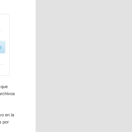
 que
archivos
vo en la
s por