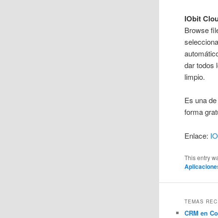
IObit Clo
Browse fil
selecciona
automático
dar todos 
limpio.
Es una de
forma grat
Enlace:
IO
This entry w
Aplicacione
TEMAS REC
CRM en Co