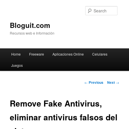
Searc
Bloguit.com
Recursos web e Información
Main
Home
Freeware
Aplicaciones Online
Celulares
Skip
menu
Juegos
to
primary
Post
←
Previous
Next
→
navigation
content
Remove Fake Antivirus,
eliminar antivirus falsos del