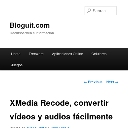
Searc
Bloguit.com
Recursos web e Información
Main
Home
Freeware
Aplicaciones Online
Celulares
Skip
menu
Juegos
to
primary
Post
←
Previous
Next
→
navigation
content
XMedia Recode, convertir
vídeos y audios fácilmente
Posted on
by