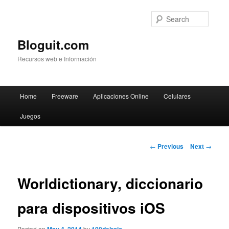
Searc
Bloguit.com
Recursos web e Información
Main
Home
Freeware
Aplicaciones Online
Celulares
Skip
menu
Juegos
to
primary
Post
←
Previous
Next
→
navigation
content
Worldictionary, diccionario
para dispositivos iOS
Posted on
by